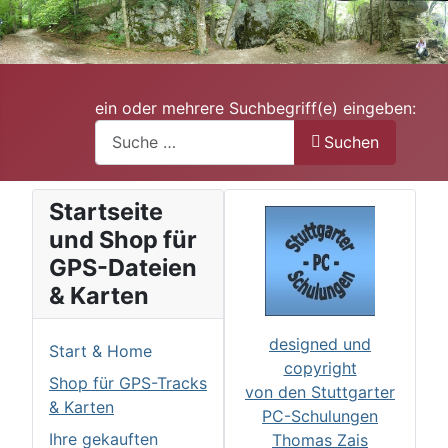
ein oder mehrere Suchbegriff(e) eingeben:
Suchen
Startseite
und Shop für
GPS-Dateien
& Karten
designed und
Start & Home
copyright
Shop für GPS-Tracks
von den Stuttgarter
& Karten
PC-Schulungen
Ihre gekauften
Thomas Zais