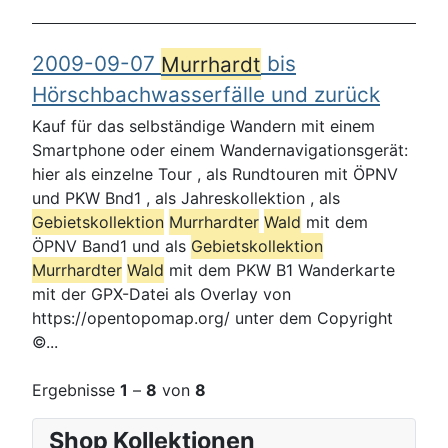
2009-09-07
Murrhardt
bis
Hörschbachwasserfälle und zurück
Kauf für das selbständige Wandern mit einem
Smartphone oder einem Wandernavigationsgerät:
hier als einzelne Tour , als Rundtouren mit ÖPNV
und PKW Bnd1 , als Jahreskollektion , als
Gebietskollektion
Murrhardt
er
Wald
mit dem
ÖPNV Band1 und als
Gebietskollektion
Murrhardt
er
Wald
mit dem PKW B1 Wanderkarte
mit der GPX-Datei als Overlay von
https://opentopomap.org/ unter dem Copyright
©...
Ergebnisse
1
–
8
von
8
Shop Kollektionen