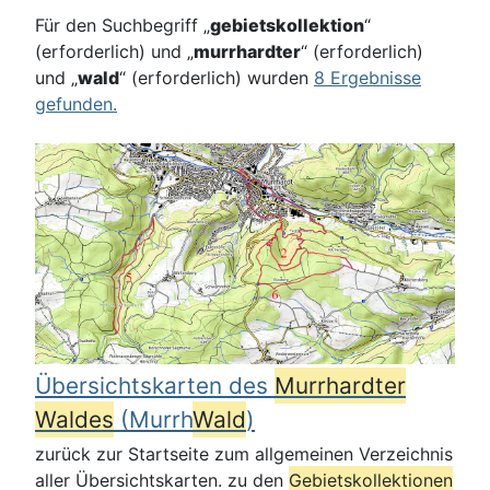
Für den Suchbegriff
„
gebietskollektion
“
(erforderlich)
und
„
murrhardter
“ (erforderlich)
und
„
wald
“ (erforderlich)
wurden
8 Ergebnisse
gefunden.
Übersichtskarten des
Murrhardt
er
Wald
es
(Murrh
Wald
)
zurück zur Startseite zum allgemeinen Verzeichnis
aller Übersichtskarten. zu den
Gebietskollektion
en