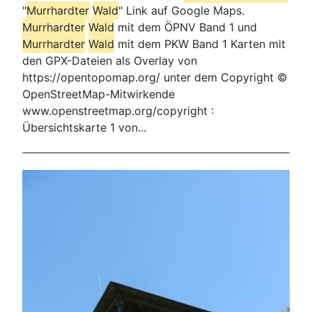
"
Murrhardt
er
Wald
" Link auf Google Maps.
Murrhardt
er
Wald
mit dem ÖPNV Band 1 und
Murrhardt
er
Wald
mit dem PKW Band 1 Karten mit
den GPX-Dateien als Overlay von
https://opentopomap.org/ unter dem Copyright ©
OpenStreetMap-Mitwirkende
www.openstreetmap.org/copyright :
Übersichtskarte 1 von...