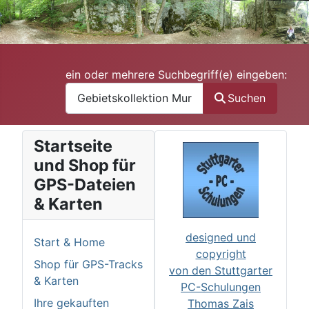
ein oder mehrere Suchbegriff(e) eingeben:
Suchen
Startseite
und Shop für
GPS-Dateien
& Karten
designed und
Start & Home
copyright
Shop für GPS-Tracks
von den Stuttgarter
& Karten
PC-Schulungen
Ihre gekauften
Thomas Zais